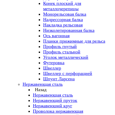
Конек плоский для
металлочерепицы
Монорельсовая балка
Надрессорная балка
Накладка рельсовая
Низколегированная балка
Ось вагонная
Планки прижимные для рельса
Профиль гнутый
Профиль стальной
Уголок металлический
Футеровка
Швеллер
Швеллер с перфорацией
Шпунт Ларсена
Нержавеющая сталь
Назад
Нержавеющая сталь
Нержавеющий пруток
Нержавеющий круг
Проволока нержавеющая