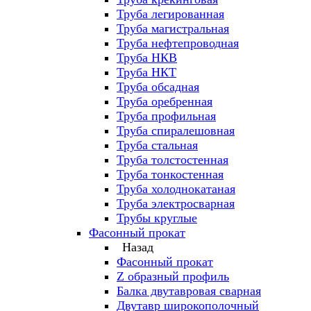
Труба легированная
Труба магистральная
Труба нефтепроводная
Труба НКВ
Труба НКТ
Труба обсадная
Труба оребренная
Труба профильная
Труба спиралешовная
Труба стальная
Труба толстостенная
Труба тонкостенная
Труба холоднокатаная
Труба электросварная
Трубы круглые
Фасонный прокат
Назад
Фасонный прокат
Z образный профиль
Балка двутавровая сварная
Двутавр широкополочный