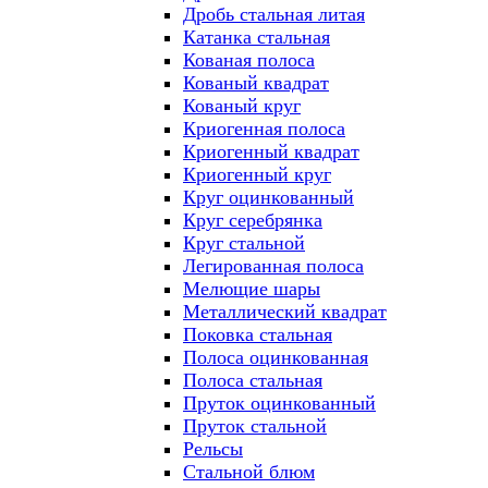
Дробь стальная литая
Катанка стальная
Кованая полоса
Кованый квадрат
Кованый круг
Криогенная полоса
Криогенный квадрат
Криогенный круг
Круг оцинкованный
Круг серебрянка
Круг стальной
Легированная полоса
Мелющие шары
Металлический квадрат
Поковка стальная
Полоса оцинкованная
Полоса стальная
Пруток оцинкованный
Пруток стальной
Рельсы
Стальной блюм