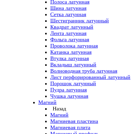
Полоса латунная
Шина латунная
Сетка латунная
Шестигранник латунный
Квадрат латунный
Лента латунная
Фольга латунная
Проволока латунная
Катанка латунная
Втулка латунная
Вкладыш латунный
Волноводная труба латунная
Лист перфорированный латунный
Порошок латунный
Пудра латунная
Чушка латунная
Магний
Назад
Магний
Магниевая пластина
Магниевая плита
Магниевый профиль