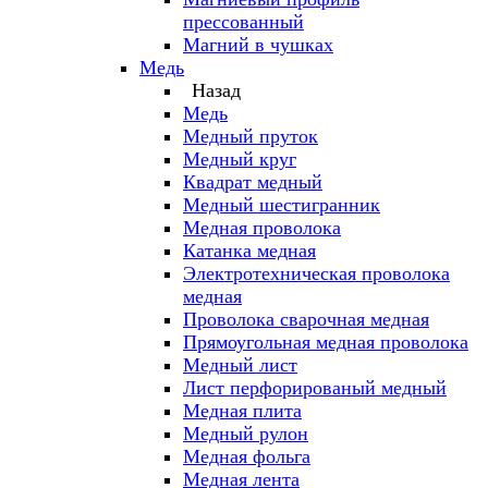
прессованный
Магний в чушках
Медь
Назад
Медь
Медный пруток
Медный круг
Квадрат медный
Медный шестигранник
Медная проволока
Катанка медная
Электротехническая проволока
медная
Проволока сварочная медная
Прямоугольная медная проволока
Медный лист
Лист перфорированый медный
Медная плита
Медный рулон
Медная фольга
Медная лента