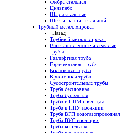
Фибра стальная
Цильпебс
Шары стальные
Шестигранник стальной
Трубный металлопрокат
Назад
Трубный металлопрокат
Восстановленные и лежалые
трубы
Газлифтная труба
Горячекатаная труба
Колонковая труба
Криогенная труба
Судостроительные трубы
Труба бесшовная
Труба бурильная
Труба в ППМ изоляции
Труба в ППУ изоляции
Труба ВГП водогазопроводная
Труба ВУС изоляции
Труба котельная
Труба крекинговая