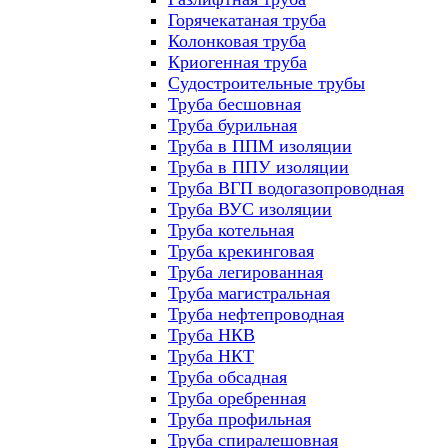
Горячекатаная труба
Колонковая труба
Криогенная труба
Судостроительные трубы
Труба бесшовная
Труба бурильная
Труба в ППМ изоляции
Труба в ППУ изоляции
Труба ВГП водогазопроводная
Труба ВУС изоляции
Труба котельная
Труба крекинговая
Труба легированная
Труба магистральная
Труба нефтепроводная
Труба НКВ
Труба НКТ
Труба обсадная
Труба оребренная
Труба профильная
Труба спиралешовная