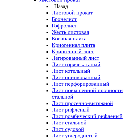
Назад
Листовой прокат
Бронелист
Гофролист
Жесть листовая
Кованая плита
Криогенная плита
Криогенный лист
Легированный лист
Лист горячекатаный
Лист котельный
Лист оцинкованный
Лист перфорированный
Лист повышенной прочности
стальной
Лист просечно-вытяжной
Лист рифлёный
Лист ромбический рифленый
Лист стальной
Лист судовой
Лист углеродистый