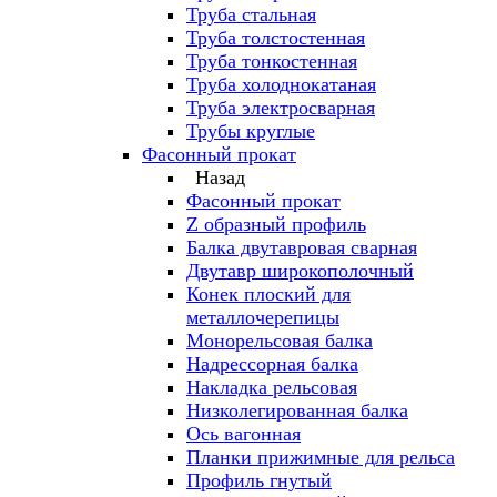
Труба стальная
Труба толстостенная
Труба тонкостенная
Труба холоднокатаная
Труба электросварная
Трубы круглые
Фасонный прокат
Назад
Фасонный прокат
Z образный профиль
Балка двутавровая сварная
Двутавр широкополочный
Конек плоский для
металлочерепицы
Монорельсовая балка
Надрессорная балка
Накладка рельсовая
Низколегированная балка
Ось вагонная
Планки прижимные для рельса
Профиль гнутый