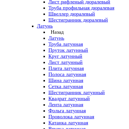
Лист рифленый дюралевый
Труба профильная дюралевая
Швеллер дюралевый
Шестигранник дюралевый
Латунь
Назад
Латунь
Труба латунная
Пруток латунный
Круг латунный
Лист латунный
Плита латунная
Полоса латунная
Шина латунная
Сетка латунная
Шестигранник латунный
Квадрат латунный
Лента латунная
Фольга латунная
Проволока латунная
Катанка латунная
Втулка латунная