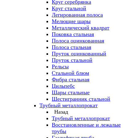
Круг серебрянка
Круг стальной
Легированная полоса
Мелющие шары
Металлический квадрат
Поковка стальная
Полоса оцинкованная
Полоса стальная
Пруток оцинкованный
Пруток стальной
Рельсы
Стальной блюм
Фибра стальная
Цильпебс
Шары стальные
Шестигранник стальной
Трубный металлопрокат
Назад
Трубный металлопрокат
Восстановленные и лежалые
трубы
Газлифтная труба