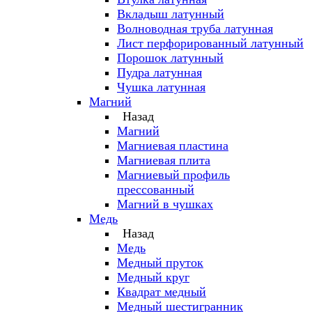
Вкладыш латунный
Волноводная труба латунная
Лист перфорированный латунный
Порошок латунный
Пудра латунная
Чушка латунная
Магний
Назад
Магний
Магниевая пластина
Магниевая плита
Магниевый профиль
прессованный
Магний в чушках
Медь
Назад
Медь
Медный пруток
Медный круг
Квадрат медный
Медный шестигранник